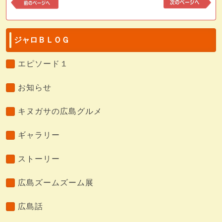
ペ
ペ
ー
ー
ジ
ジ
へ
へ
ジャロＢＬＯＧ
エピソード１
お知らせ
キヌガサの広島グルメ
ギャラリー
ストーリー
広島ズームズーム展
広島話