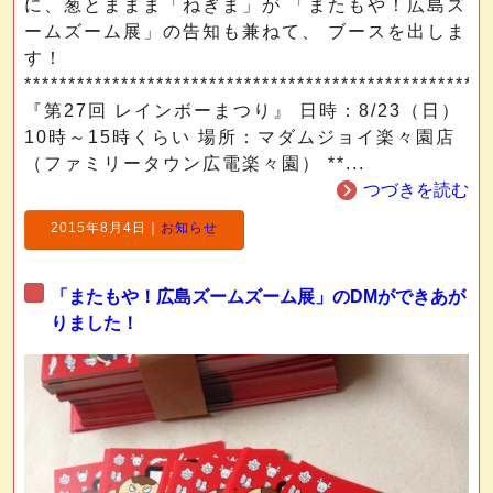
に、葱とままま「ねぎま」が 「またもや！広島ズ
ームズーム展」の告知も兼ねて、 ブースを出しま
す！
*****************************************************
『第27回 レインボーまつり』 日時：8/23（日）
10時～15時くらい 場所：マダムジョイ楽々園店
（ファミリータウン広電楽々園） **...
つづきを読む
2015年8月4日
｜
お知らせ
「またもや！広島ズームズーム展」のDMができあが
りました！