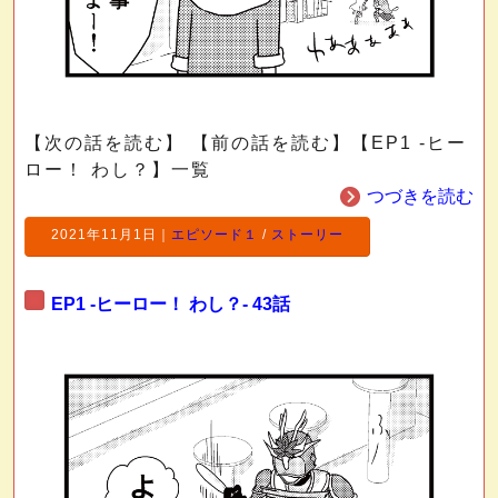
【次の話を読む】 【前の話を読む】【EP1 -ヒー
ロー！ わし？】一覧
つづきを読む
2021年11月1日
｜
エピソード１
/
ストーリー
EP1 -ヒーロー！ わし？- 43話