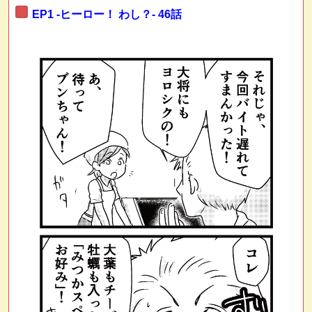
EP1 -ヒーロー！ わし？- 46話