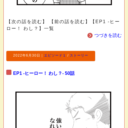
【次の話を読む】 【前の話を読む】【EP1 -ヒー
ロー！ わし？】一覧
つづきを読む
2022年6月30日
｜
エピソード１
/
ストーリー
EP1 -ヒーロー！ わし？- 50話