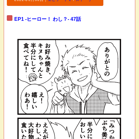
EP1 -ヒーロー！ わし？- 47話