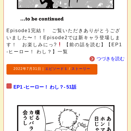
Episode1完結！ ご覧いただきありがとうござ
いました〜！！Episode2では新キャラ登場しま
す！ お楽しみにっ?
【前の話を読む】【EP1
-ヒーロー！ わし？】一覧
つづきを読む
2022年7月31日
｜
エピソード１
/
ストーリー
EP1 -ヒーロー！ わし？- 51話