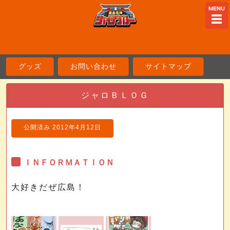
ME
グッズ
お問い合わせ
サイトマップ
ジャロＢＬＯＧ
公開済み
2012年4月12日
ＩＮＦＯＲＭＡＴＩＯＮ
大好きだぜ広島！