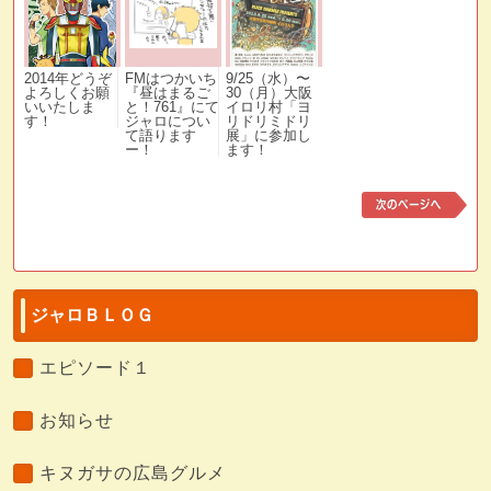
2014年どうぞ
FMはつかいち
9/25（水）〜
よろしくお願
『昼はまるご
30（月）大阪
いいたしま
と！761』にて
イロリ村「ヨ
す！
ジャロについ
リドリミドリ
て語ります
展」に参加し
ー！
ます！
次
の
記
事
ジャロＢＬＯＧ
エピソード１
お知らせ
キヌガサの広島グルメ