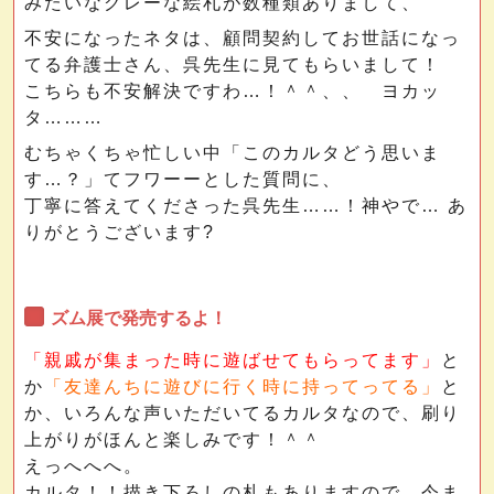
みたいなグレーな絵札が数種類ありまして、
不安になったネタは、顧問契約してお世話になっ
てる弁護士さん、呉先生に見てもらいまして！
こちらも不安解決ですわ…！＾＾、、 ヨカッ
タ………
むちゃくちゃ忙しい中「このカルタどう思いま
す…？」てフワーーとした質問に、
丁寧に答えてくださった呉先生……！神やで… あ
りがとうございます?
ズム展で発売するよ！
「親戚が集まった時に遊ばせてもらってます」
と
か
「友達んちに遊びに行く時に持ってってる」
と
か、いろんな声いただいてるカルタなので、刷り
上がりがほんと楽しみです！＾＾
えっへへへ。
カルタ！！描き下ろしの札もありますので、今ま