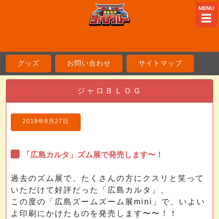
ME
グッズ
お問い合わせ
サイトマップ
ジャロＢＬＯＧ
2019年6月27日
「広島カルタ」ズム展で発売します〜！
過去のズム展で、たくさんの方にクスリと笑って
いただけて好評だった「広島カルタ」、
この度の「広島ズームズーム展mini」で、いよい
よ印刷にかけたものを発売します〜〜！！