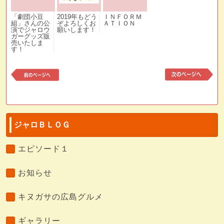
「劇団小豆
2019年もどう
ＩＮＦＯＲＭ
組」さんの公
ぞよろしくお
ＡＴＩＯＮ
演でジャロウ
願いします！
ガーグッズ販
売いたしま
す！
前
次
の
の
記
記
事
事
ジャロＢＬＯＧ
エピソード１
お知らせ
キヌガサの広島グルメ
ギャラリー