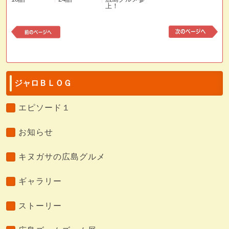
上！
前
次
の
の
記
記
事
事
ジャロＢＬＯＧ
エピソード１
お知らせ
キヌガサの広島グルメ
ギャラリー
ストーリー