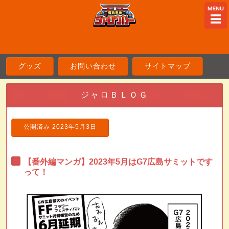
ME
グッズ
お問い合わせ
サイトマップ
ジャロＢＬＯＧ
公開済み
2023年5月3日
【番外編マンガ】2023年5月はG7広島サミットです
って！