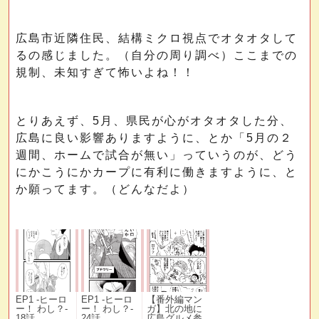
広島市近隣住民、結構ミクロ視点でオタオタして
るの感じました。（自分の周り調べ）ここまでの
規制、未知すぎて怖いよね！！
とりあえず、5月、県民が心がオタオタした分、
広島に良い影響ありますように、とか「5月の２
週間、ホームで試合が無い」っていうのが、どう
にかこうにかカープに有利に働きますように、と
か願ってます。（どんなだよ）
EP1 -ヒーロ
EP1 -ヒーロ
【番外編マン
ー！ わし？-
ー！ わし？-
ガ】北の地に
18話
24話
広島グルメ参