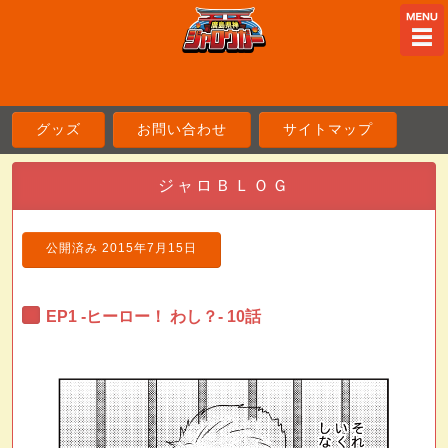
ME
グッズ
お問い合わせ
サイトマップ
ジャロＢＬＯＧ
公開済み
2015年7月15日
EP1 -ヒーロー！ わし？- 10話