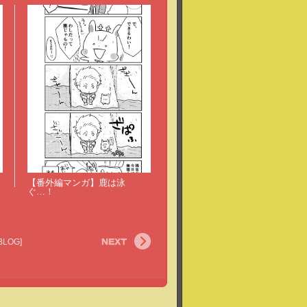
【番外編マンガ】鹿は泳
ぐ…！
次
BLOG]
の
記
事