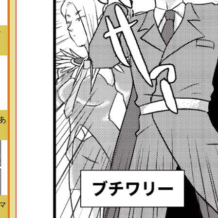
げ
あ
マ