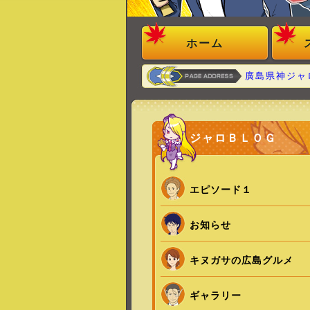
ホーム
廣島県神ジャ
ジャロＢＬＯＧ
エピソード１
お知らせ
キヌガサの広島グルメ
ギャラリー