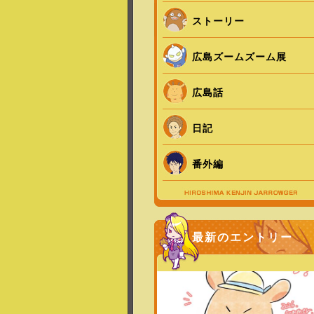
ストーリー
広島ズームズーム展
広島話
日記
番外編
最新のエントリー