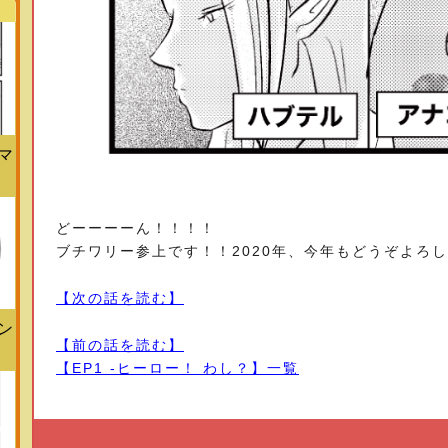
マ
どーーーーん！！！！
ブチワリー参上です！！2020年、今年もどうぞよろ
【次の話を読む】
ン
【前の話を読む】
【EP1 -ヒーロー！ わし？】一覧