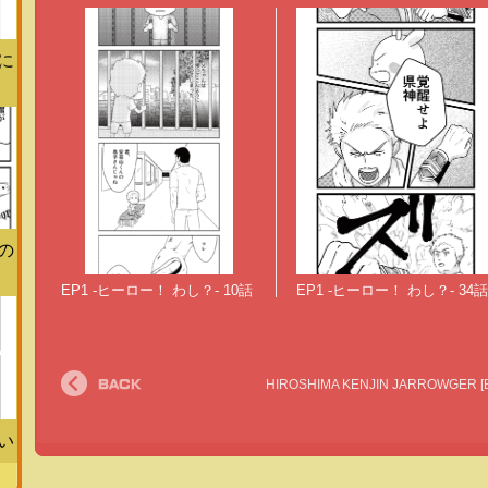
に
の
EP1 -ヒーロー！ わし？- 10話
EP1 -ヒーロー！ わし？- 34話
前
HIROSHIMA KENJIN JARROWGER [
の
記
事
い