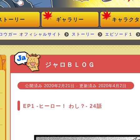
ストーリー
ギャラリー
キャラクタ
ロウガー オフィシャルサイト
ストーリー
エピソード１
ジャロＢＬＯＧ
公開済み
2020年2月21日
· 更新済み
2020年4月2日
EP1 -ヒーロー！ わし？- 24話