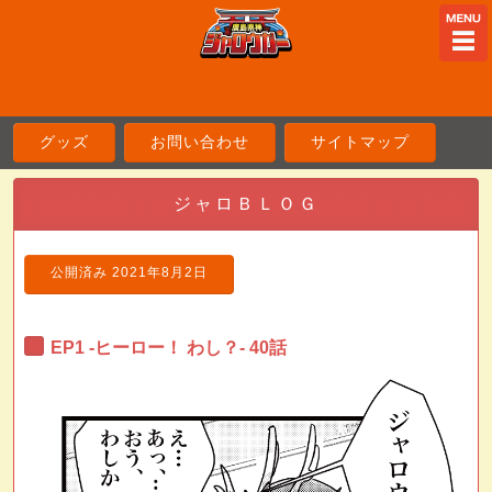
ME
グッズ
お問い合わせ
サイトマップ
ジャロＢＬＯＧ
公開済み
2021年8月2日
EP1 -ヒーロー！ わし？- 40話