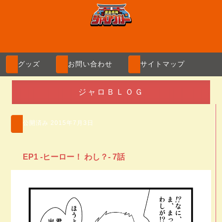
ME
グッズ
お問い合わせ
サイトマップ
ジャロＢＬＯＧ
公開済み
2015年7月3日
EP1 -ヒーロー！ わし？- 7話