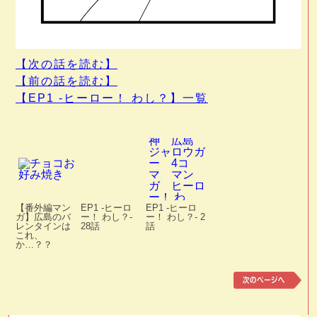
【次の話を読む】
【前の話を読む】
【EP1 -ヒーロー！ わし？】一覧
【番外編マン
EP1 -ヒーロ
EP1 -ヒーロ
ガ】広島のバ
ー！ わし？-
ー！ わし？- 2
レンタインは
28話
話
これ、
か…？？
前
次
の
の
記
記
事
事