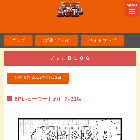
ME
グッズ
お問い合わせ
サイトマップ
ジャロＢＬＯＧ
公開済み
2018年4月23日
EP1 -ヒーロー！ わし？- 21話